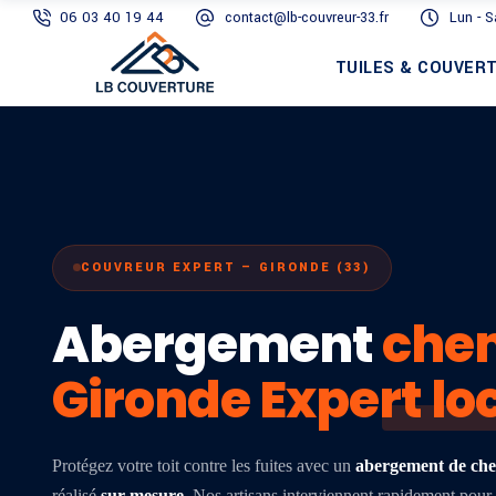
06 03 40 19 44
contact@lb-couvreur-33.fr
Lun - 
TUILES & COUVER
COUVREUR EXPERT — GIRONDE (33)
Abergement
che
Gironde Expert lo
Protégez votre toit contre les fuites avec un
abergement de ch
réalisé
sur-mesure
. Nos artisans interviennent rapidement pour 