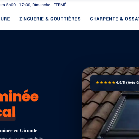
Sam 8h00 - 17h30, Dimanche - FERMÉ
TURE
ZINGUERIE & GOUTTIÈRES
CHARPENTE & OSSA
★★★★★
4.9/5 (Avis 
minée
cal
eminée en Gironde
sécuriser vos conduits.