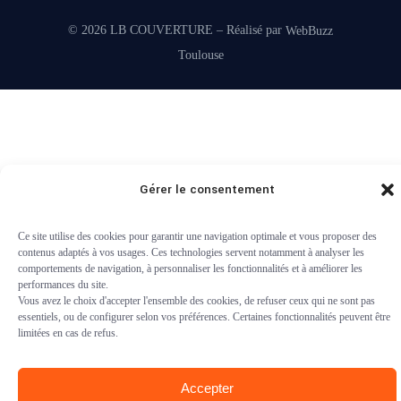
©
2026 LB COUVERTURE – Réalisé par
WebBuzz
Toulouse
Gérer le consentement
Ce site utilise des cookies pour garantir une navigation optimale et vous proposer des
contenus adaptés à vos usages. Ces technologies servent notamment à analyser les
comportements de navigation, à personnaliser les fonctionnalités et à améliorer les
performances du site.
Vous avez le choix d'accepter l'ensemble des cookies, de refuser ceux qui ne sont pas
essentiels, ou de configurer selon vos préférences. Certaines fonctionnalités peuvent être
limitées en cas de refus.
Accepter