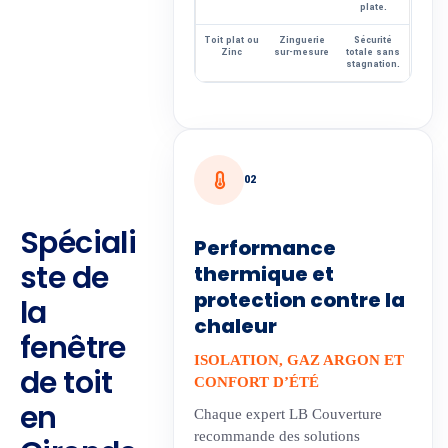
plate.
Toit plat ou
Zinguerie
Sécurité
Zinc
sur-mesure
totale sans
stagnation.
02
Spéciali
Performance
ste de
thermique et
protection contre la
la
chaleur
fenêtre
ISOLATION, GAZ ARGON ET
de toit
CONFORT D’ÉTÉ
en
Chaque expert LB Couverture
recommande des solutions