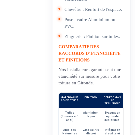
Chevêtre : Renfort de l'espace.
Pose : cadre Aluminium ou
PVC.
Zinguerie : Finition sur tuiles.
COMPARATIF DES
RACCORDS D’ÉTANCHÉITÉ
ET FINITIONS
Nos installateurs garantissent une
étanchéité sur mesure pour votre
toiture en Gironde.
MATÉRIAU DE
FINITION
PERFORMAN
COUVERTURE
CE
TECHNIQUE
Tuiles
Aluminium
Évacuation
(Romanes/C
laqué
optimale
anal)
des pluies.
Ardoises
Zinc ou Alu
Intégration
Naturelles
discret
discrète et