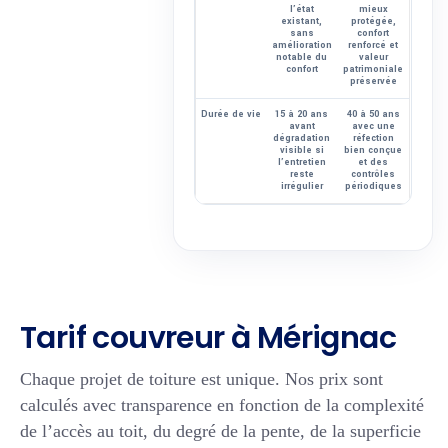
l’état
mieux
existant,
protégée,
sans
confort
amélioration
renforcé et
notable du
valeur
confort
patrimoniale
préservée
Durée de vie
15 à 20 ans
40 à 50 ans
avant
avec une
dégradation
réfection
visible si
bien conçue
l’entretien
et des
reste
contrôles
irrégulier
périodiques
Tarif couvreur à Mérignac
Chaque projet de toiture est unique. Nos prix sont
calculés avec transparence en fonction de la complexité
de l’accès au toit, du degré de la pente, de la superficie