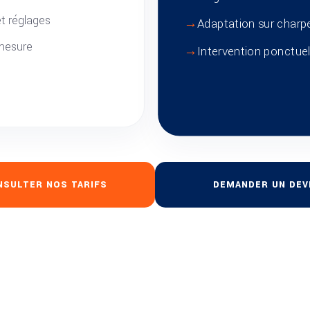
t réglages
Adaptation sur charp
 mesure
Intervention ponctuel
NSULTER NOS TARIFS
DEMANDER UN DEV