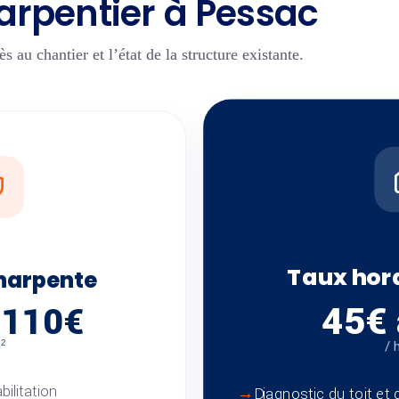
harpentier à Pessac
ès au chantier et l’état de la structure existante.
Taux hor
harpente
45€ 
 110€
²
/ 
ilitation
Diagnostic du toit et 