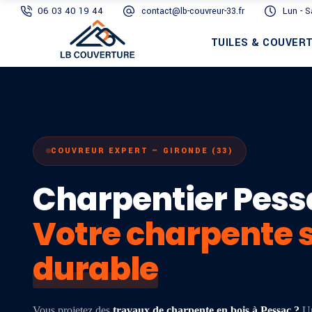
06 03 40 19 44
contact@lb-couvreur-33.fr
Lun - 
TUILES & COUVER
COUVREUR EXPERT — GIRONDE (33)
Charpentier Pess
Votre charpente s
durable
Vous projetez des
travaux de charpente en bois à Pessac ?
Un