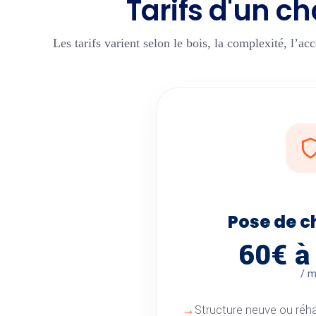
Tarifs d'un c
Les tarifs varient selon le bois, la complexité, l’acc
Pose de c
60€ à
/ m
Structure neuve ou réhab