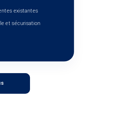
entes existantes
le et sécurisation
IS