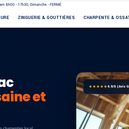
Sam 8h00 - 17h30, Dimanche - FERMÉ
TURE
ZINGUERIE & GOUTTIÈRES
CHARPENTE & OSSA
ac
★★★★★
4.9/5 (Avis 
aine et
 charpentier local